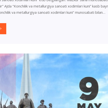
r” AJda “Konchilik va metallurgiya sanoati xodimlari kuni” kasb ba
onchilik va metallurgiya sanoati xodimlari kuni” munosabati bilan…