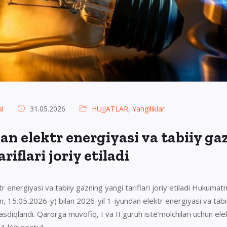
l
31.05.2026
HUJJATLAR
,
Yangiliklar
an elektr energiyasi va tabiiy ga
riflari joriy etiladi
r energiyasi va tabiiy gazning yangi tariflari joriy etiladi Hukumatn
n, 15.05.2026-y) bilan 2026-yil 1-iyundan elektr energiyasi va tabi
 tasdiqlandi. Qarorga muvofiq, I va II guruh iste’molchilari uchun ele