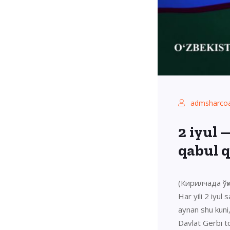
admsharcoa
2 iyul 
qabul q
(Кирилчада ўқиш
Har yili 2 iyul
aynan shu kuni
Davlat Gerbi t