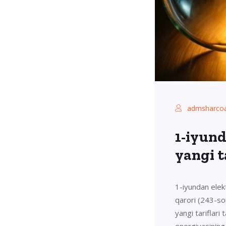
admsharcoa
1-iyund
yangi ta
1-iyundan elekt
qarori (243-so
yangi tariflari