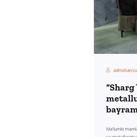
admsharcoa
“Sharg
metallu
bayram
Ma’lumki mamla
va metallurgiy