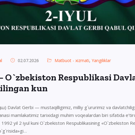
l
02.07.2026
Matbuot - xizmati
,
Yangiliklar
— O`zbekiston Respublikasi Davl
ilingan kun
) Davlat Gerbi — mustaqilligimiz, milliy g`ururimiz va davlatchilig
 sanasi mamlakatimiz tarixidagi muhim voqealardan biri sifatida e’tiro
, 1992 yil 2 iyul kuni O`zbekiston Respublikasining «O`zbekiston R
o`g`risida»gi…