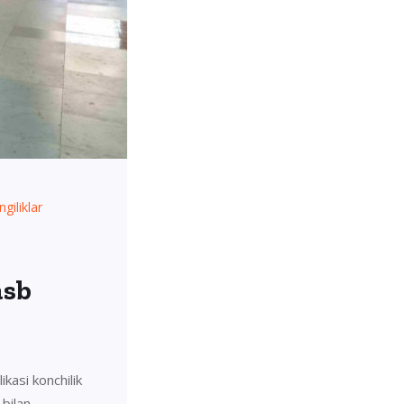
ngiliklar
asb
kasi konchilik
 bilan