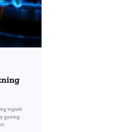
zning
ing tegishli
iy gazning
ktr