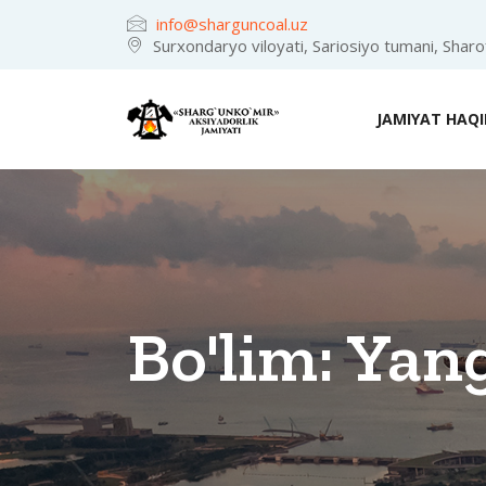
info@sharguncoal.uz
Surxondaryo viloyati, Sariosiyo tumani, Shar
JAMIYAT HAQ
Bo'lim:
Yang