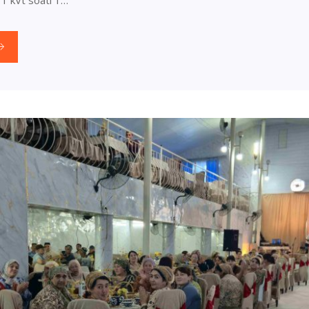
 1 kVt soati 1…