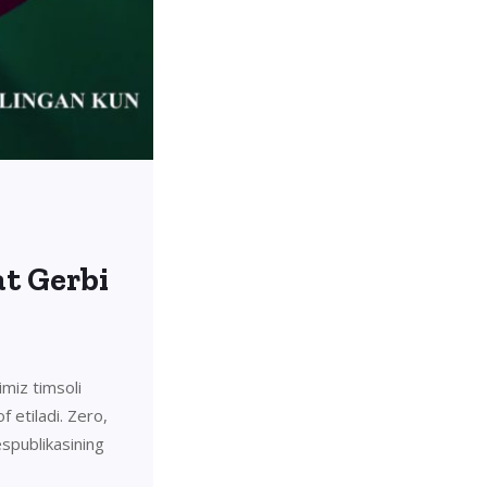
at Gerbi
imiz timsoli
f etiladi. Zero,
espublikasining