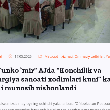
l
17.05.2026
Matbuot - xizmati
,
Ommaviy tadbirlar
,
Ya
`unko`mir” AJda “Konchilik va
rgiya sanoati xodimlari kuni” k
i munosib nishonlandi
katimizda may oyining uchinchi yakshanbasi “O`zbekiston Respubli
a sanoati xodimlari kuni” etib belgilangan. Mazkur sana munosabati