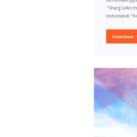
“Sharg`unko`mi
nishonlandi. “K
Continue