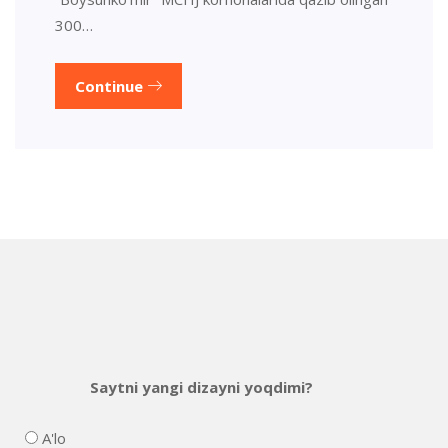
300…
Continue
Saytni yangi dizayni yoqdimi?
A'lo