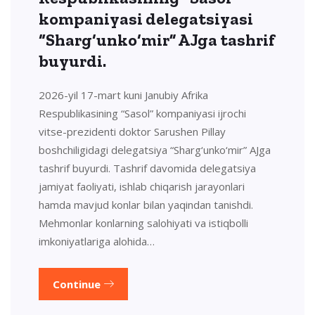
kompaniyasi delegatsiyasi
“Sharg‘unko‘mir” AJga tashrif
buyurdi.
2026-yil 17-mart kuni Janubiy Afrika
Respublikasining “Sasol” kompaniyasi ijrochi
vitse-prezidenti doktor Sarushen Pillay
boshchiligidagi delegatsiya “Sharg‘unko‘mir” AJga
tashrif buyurdi. Tashrif davomida delegatsiya
jamiyat faoliyati, ishlab chiqarish jarayonlari
hamda mavjud konlar bilan yaqindan tanishdi.
Mehmonlar konlarning salohiyati va istiqbolli
imkoniyatlariga alohida…
Continue