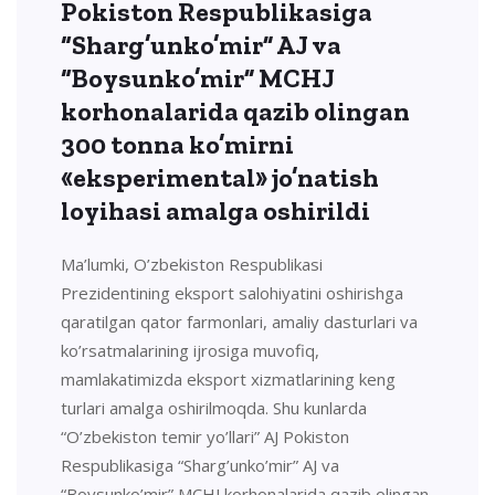
Pokiston Respublikasiga
“Sharg’unko’mir” AJ va
“Boysunko’mir” MCHJ
korhonalarida qazib olingan
300 tonna ko’mirni
«eksperimental» jo’natish
loyihasi amalga oshirildi
Ma’lumki, O’zbekiston Respublikasi
Prezidentining eksport salohiyatini oshirishga
qaratilgan qator farmonlari, amaliy dasturlari va
ko’rsatmalarining ijrosiga muvofiq,
mamlakatimizda eksport xizmatlarining keng
turlari amalga oshirilmoqda. Shu kunlarda
“O’zbekiston temir yo’llari” AJ Pokiston
Respublikasiga “Sharg’unko’mir” AJ va
“Boysunko’mir” MCHJ korhonalarida qazib olingan