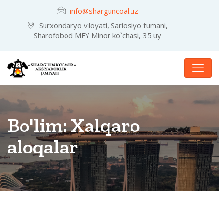
info@sharguncoal.uz
Surxondaryo viloyati, Sariosiyo tumani,
Sharofobod MFY Minor ko`chasi, 35 uy
Bo'lim:
Xalqaro
aloqalar