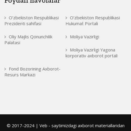
Foydali havolalar
O’zbekiston Respublikasi
O’zbekiston Respublikasi
Prezidenti sahifasi
Hukumat Portali
Oliy Majlis Qonunchilik
Moliya Vazirligi
Palatasi
Moliya Vazirligi Yagona
korporativ axborot portali
Fond Bozorining Axborot-
Resurs Markazi
© 2017-2024 | Veb - saytimizdagi axborot materiallaridan