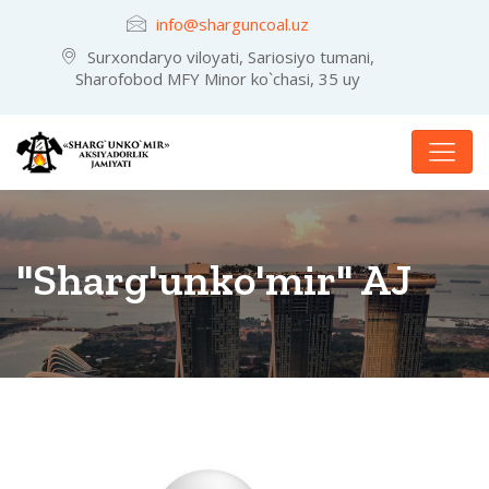
info@sharguncoal.uz
Surxondaryo viloyati, Sariosiyo tumani,
Sharofobod MFY Minor ko`chasi, 35 uy
"Sharg'unko'mir" AJ