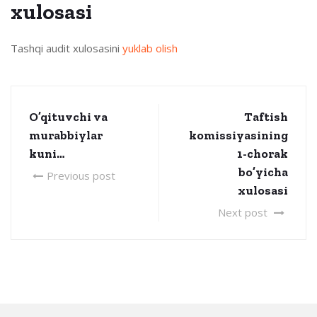
xulosasi
Tashqi audit xulosasini
yuklab olish
O’qituvchi va
Taftish
murabbiylar
komissiyasining
kuni…
1-chorak
bo’yicha
Previous post
xulosasi
Next post