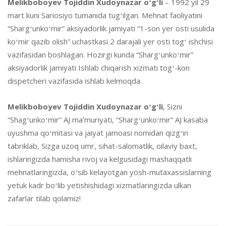
Melikboboyev Tojiddin Xudoynazar oʻgʻl
i
– 1992 yil 29
mart kuni Sariosiyo tumanida tugʻilgan. Mehnat faoliyatini
“Shargʻunkoʻmir” aksiyadorlik jamiyati “1-son yer osti usulida
koʻmir qazib olish” uchastkasi 2 darajali yer osti togʻ ishchisi
vazifasidan boshlagan. Hozirgi kunda “Shargʻunkoʻmir”
aksiyadorlik jamiyati Ishlab chiqarish xizmati togʻ-kon
dispetcheri vazifasida ishlab kelmoqda.
Melikboboyev Tojiddin Xudoynazar oʻgʻl
i
, Sizni
“Shagʻunkoʻmir” AJ maʼmuriyati, “Shargʻunkoʻmir” AJ kasaba
uyushma qoʻmitasi va jaiyat jamoasi nomidan qizgʻin
tabriklab, Sizga uzoq umr, sihat-salomatlik, oilaviy baxt,
ishlaringizda hamisha rivoj va kelgusidagi mashaqqatli
mehnatlaringizda, oʻsib kelayotgan yosh-mutaxassislarning
yetuk kadr boʻlib yetishishidagi xizmatlaringizda ulkan
zafarlar tilab qolamiz!