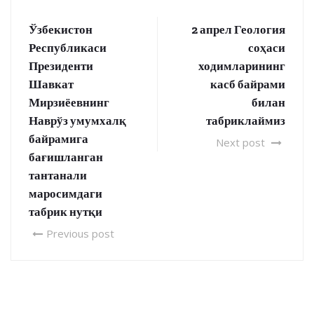
Ўзбекистон
2 апрел Геология
Республикаси
соҳаси
Президенти
ходимларининг
Шавкат
касб байрами
Мирзиёевнинг
билан
Наврўз умумхалқ
табриклаймиз
байрамига
Next post
бағишланган
тантанали
маросимдаги
табрик нутқи
Previous post