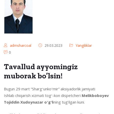
admsharcoal
29.03.2023
Yangiliklar
0
Tavallud ayyomingiz
muborak bo’lsin!
Bugun 29 mart “Shargʻunkoʻmir” aksiyadorlik jamiyati
Ishlab chiqarish xizmati togʻ-kon dispetcheri
Melikboboyev
Tojiddin Xudoynazar oʻgʻl
ining tug’ilgan kuni.