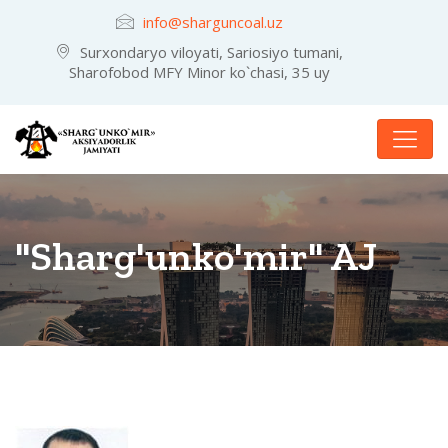
info@sharguncoal.uz
Surxondaryo viloyati, Sariosiyo tumani,
Sharofobod MFY Minor ko`chasi, 35 uy
"Sharg'unko'mir" AJ