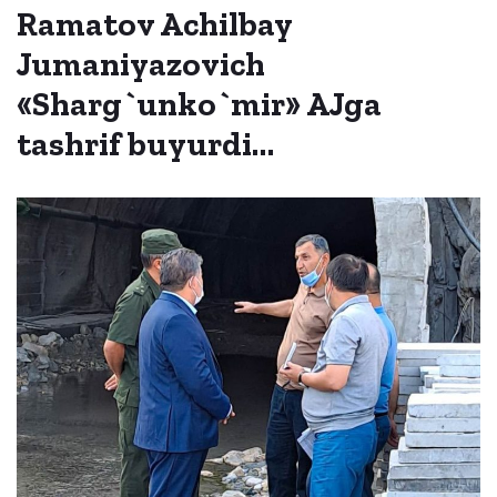
Ramatov Achilbay
Jumaniyazovich
«Sharg`unko`mir» AJga
tashrif buyurdi…