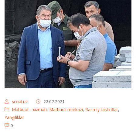
scoal.uz
22.07.2021
Matbuot - xizmati
,
Matbuot markazi
,
Rasmiy tashriflar
,
Yangiliklar
0