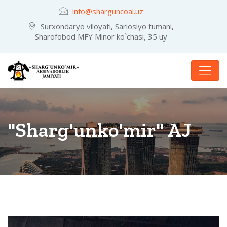
info@sharguncoal.uz
Surxondaryo viloyati, Sariosiyo tumani,
Sharofobod MFY Minor ko`chasi, 35 uy
"Sharg'unko'mir" AJ