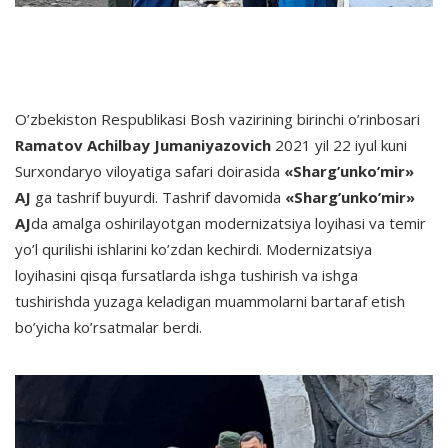
O’zbekiston Respublikasi Bosh vazirining birinchi o’rinbosari
Ramatov Achilbay Jumaniyazovich
2021 yil 22 iyul kuni
Surxondaryo viloyatiga safari doirasida
«Sharg’unko’mir»
AJ
ga tashrif buyurdi. Tashrif davomida
«Sharg’unko’mir»
AJ
da amalga oshirilayotgan modernizatsiya loyihasi va temir
yo’l qurilishi ishlarini ko’zdan kechirdi. Modernizatsiya
loyihasini qisqa fursatlarda ishga tushirish va ishga
tushirishda yuzaga keladigan muammolarni bartaraf etish
bo’yicha ko’rsatmalar berdi.