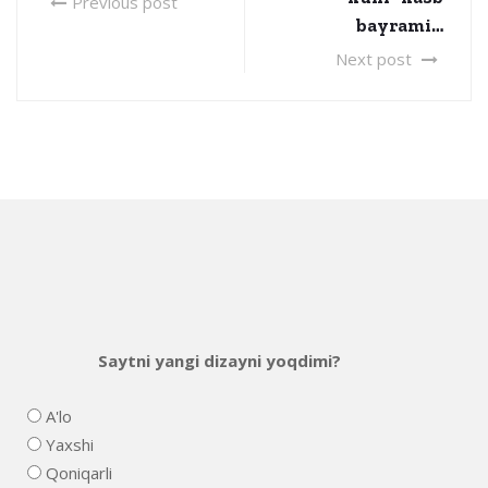
Previous post
bayrami…
Next post
Saytni yangi dizayni yoqdimi?
A'lo
Yaxshi
Qoniqarli