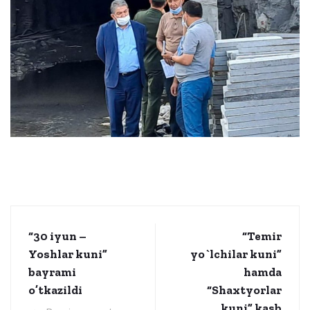
“30 iyun –
“Temir
Yoshlar kuni”
yo`lchilar kuni”
bayrami
hamda
o’tkazildi
“Shaxtyorlar
kuni” kasb