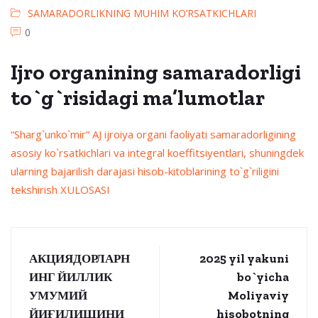
SAMARADORLIKNING MUHIM KO’RSATKICHLARI
0
Ijro organining samaradorligi
to`g`risidagi ma’lumotlar
“Sharg`unko`mir” AJ ijroiya organi faoliyati samaradorligining
asosiy ko`rsatkichlari va integral koeffitsiyentlari, shuningdek
ularning bajarilish darajasi hisob-kitoblarining to`g`riligini
tekshirish XULOSASI
АКЦИЯДОРЛАРН
2025 yil yakuni
ИНГ ЙИЛЛИК
bo`yicha
УМУМИЙ
Moliyaviy
ЙИҒИЛИШИНИ
hisobotning