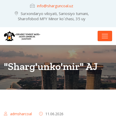
info@sharguncoal.uz
Surxondaryo viloyati, Sariosiyo tumani,
Sharofobod MFY Minor ko`chasi, 35 uy
"Sharg'unko'mir" AJ
admsharcoal
11.06.2026