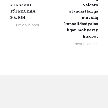
ЎТКАЗИШ
xalqaro
ТЎҒРИСИДА
standartlariga
ЭЪЛОН
muvofiq
konsolidasiyalas
Previous post
hgan moliyaviy
hisobot
Next post