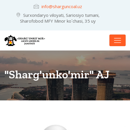
info@sharguncoal.uz
Surxondaryo viloyati, Sariosiyo tumani,
Sharofobod MFY Minor ko`chasi, 35 uy
"Sharg'unko'mir" AJ