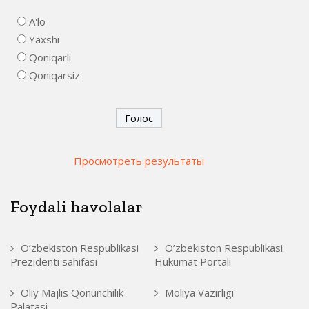
A'lo
Yaxshi
Qoniqarli
Qoniqarsiz
Просмотреть результаты
Foydali havolalar
O’zbekiston Respublikasi
O’zbekiston Respublikasi
Prezidenti sahifasi
Hukumat Portali
Oliy Majlis Qonunchilik
Moliya Vazirligi
Palatasi