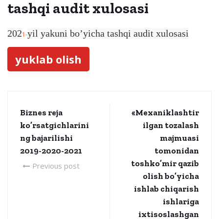
tashqi audit xulosasi
202
yil yakuni bo’yicha tashqi audit xulosasi
1-
yuklab olish
Biznes reja
«Mexaniklashtir
ko’rsatgichlarini
ilgan tozalash
ng bajarilishi
majmuasi
2019-2020-2021
tomonidan
toshko’mir qazib
Previous post
olish bo’yicha
ishlab chiqarish
ishlariga
ixtisoslashgan