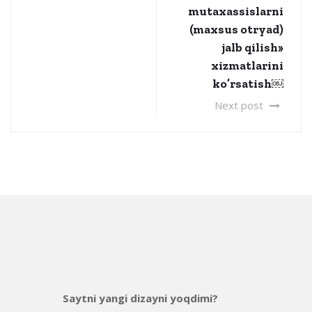
mutaxassislarni
(maxsus otryad)
jalb qilish»
xizmatlarini
ko’rsatish￼
Next post
Saytni yangi dizayni yoqdimi?