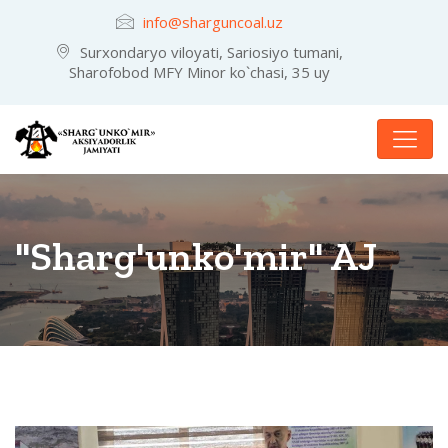
info@sharguncoal.uz
Surxondaryo viloyati, Sariosiyo tumani,
Sharofobod MFY Minor ko`chasi, 35 uy
"Sharg'unko'mir" AJ