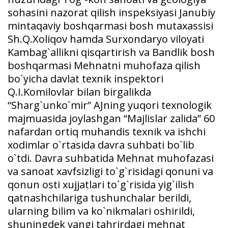
sohasini nazorat qilish inspeksiyasi Janubiy
mintaqaviy boshqarmasi bosh mutaxassisi
Sh.Q.Xoliqov hamda Surxondaryo viloyati
Kambag`allikni qisqartirish va Bandlik bosh
boshqarmasi Mehnatni muhofaza qilish
bo`yicha davlat texnik inspektori
Q.I.Komilovlar bilan birgalikda
“Sharg`unko`mir” AJning yuqori texnologik
majmuasida joylashgan “Majlislar zalida” 60
nafardan ortiq muhandis texnik va ishchi
xodimlar o`rtasida davra suhbati bo`lib
o`tdi. Davra suhbatida Mehnat muhofazasi
va sanoat xavfsizligi to`g`risidagi qonuni va
qonun osti xujjatlari to`g`risida yig`ilish
qatnashchilariga tushunchalar berildi,
ularning bilim va ko`nikmalari oshirildi,
shuningdek yangi tahrirdagi mehnat