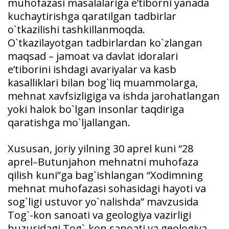
muhofazasi masalalariga e’tiborni yanada
kuchaytirishga qaratilgan tadbirlar
o`tkazilishi tashkillanmoqda.
O`tkazilayotgan tadbirlardan ko`zlangan
maqsad – jamoat va davlat idoralari
e’tiborini ishdagi avariyalar va kasb
kasalliklari bilan bog`liq muammolarga,
mehnat xavfsizligiga va ishda jarohatlangan
yoki halok bo`lgan insonlar taqdiriga
qaratishga mo`ljallangan.
Xususan, joriy yilning 30 aprel kuni “28
aprel–Butunjahon mehnatni muhofaza
qilish kuni”ga bag`ishlangan “Xodimning
mehnat muhofazasi sohasidagi hayoti va
sog`ligi ustuvor yo`nalishda” mavzusida
Tog`-kon sanoati va geologiya vazirligi
huzuridagi Tog`-kon sanoati va geologiya