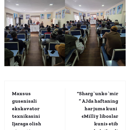
Maxsus
“Sharg`unko`mir
gusenisali
” AJda haftaning
ekskavator
har juma kuni
texnikasini
«Milliy liboslar
Ijaraga olish
kuni» etib