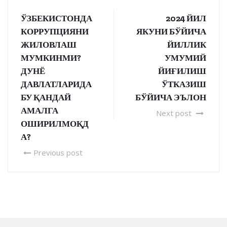
ЎЗБЕКИСТОНДА
2024 ЙИЛ
КОРРУПЦИЯНИ
ЯКУНИ БЎЙИЧА
ЖИЛОВЛАШ
ЙИЛЛИК
МУМКИНМИ?
УМУМИЙ
ДУНЁ
ЙИҒИЛИШ
ДАВЛАТЛАРИДА
ЎТКАЗИШ
БУ ҚАНДАЙ
БЎЙИЧА ЭЪЛОН
АМАЛГА
Next post
ОШИРИЛМОҚД
А?
Previous post