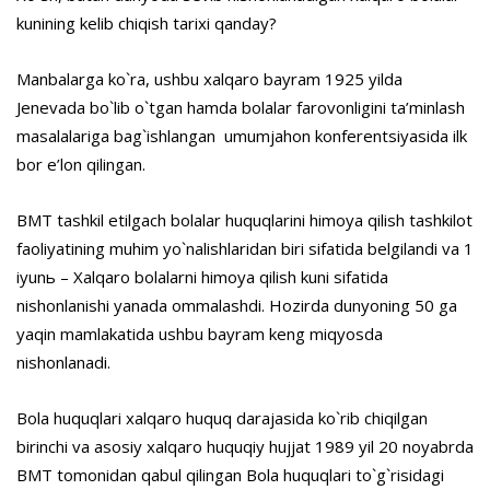
kunining kelib chiqish tarixi qanday?
Manbalarga ko`ra, ushbu xalqaro bayram 1925 yilda
Jenevada bo`lib o`tgan hamda bolalar farovonligini ta’minlash
masalalariga bag`ishlangan umumjahon konferentsiyasida ilk
bor e’lon qilingan.
BMT tashkil etilgach bolalar huquqlarini himoya qilish tashkilot
faoliyatining muhim yo`nalishlaridan biri sifatida belgilandi va 1
iyunь – Xalqaro bolalarni himoya qilish kuni sifatida
nishonlanishi yanada ommalashdi. Hozirda dunyoning 50 ga
yaqin mamlakatida ushbu bayram keng miqyosda
nishonlanadi.
Bola huquqlari xalqaro huquq darajasida ko`rib chiqilgan
birinchi va asosiy xalqaro huquqiy hujjat 1989 yil 20 noyabrda
BMT tomonidan qabul qilingan Bola huquqlari to`g`risidagi