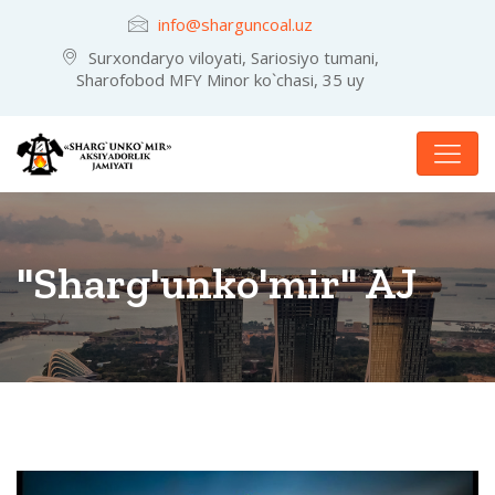
info@sharguncoal.uz
Surxondaryo viloyati, Sariosiyo tumani,
Sharofobod MFY Minor ko`chasi, 35 uy
"Sharg'unko'mir" AJ