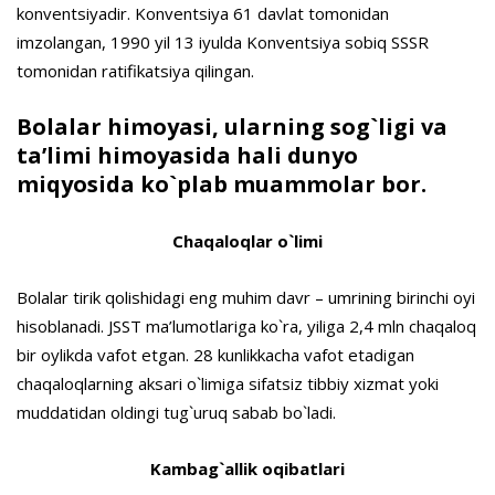
konventsiyadir. Konventsiya 61 davlat tomonidan
imzolangan, 1990 yil 13 iyulda Konventsiya sobiq SSSR
tomonidan ratifikatsiya qilingan.
Bolalar himoyasi, ularning sog`ligi va
ta’limi himoyasida hali dunyo
miqyosida ko`plab muammolar bor.
Chaqaloqlar o`limi
Bolalar tirik qolishidagi eng muhim davr – umrining birinchi oyi
hisoblanadi. JSST ma’lumotlariga ko`ra, yiliga 2,4 mln chaqaloq
bir oylikda vafot etgan. 28 kunlikkacha vafot etadigan
chaqaloqlarning aksari o`limiga sifatsiz tibbiy xizmat yoki
muddatidan oldingi tug`uruq sabab bo`ladi.
Kambag`allik oqibatlari