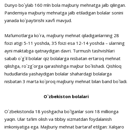
Dunyo bo`ylab 160 mln bola majburiy mehnatga jalb qilingan.
Pandemiya majburiy mehnatga jalb etiladigan bolalar sonini
yanada ko`paytirishi xavfi mavjud.
Ma’lumotlarga ko`ra, majburiy mehnat qiladiganlarning 28
foizi atigi 5-11 yoshda, 35 foizi esa 12-14 yoshda – ularning
ayni maktabga qatnaydigan davri. Turmush tashvishlari
sabab o`g`il bolalar qiz bolalarga nisbatan ertaroq mehnat
qilishga, ro`zg`orga qarashishga majbur bo`lishadi. Qishloq
hududlarida yashaydigan bolalar shahardagi bolalarga
nisbatan 3 marta ko`proq majburiy mehnat bilan band bo`ladi.
O`zbekiston bolalari
O`zbekistonda 18 yoshgacha bo`lganlar soni 18 millionga
yaqin. Ular ta’lim olish va tibbiy xizmatdan foydalanish
imkoniyatiga ega. Majburiy mehnat bartaraf etilgan: Xalqaro