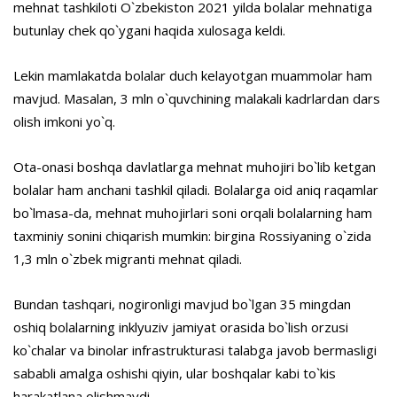
mehnat tashkiloti O`zbekiston 2021 yilda bolalar mehnatiga
butunlay chek qo`ygani haqida xulosaga keldi.
Lekin mamlakatda bolalar duch kelayotgan muammolar ham
mavjud. Masalan, 3 mln o`quvchining malakali kadrlardan dars
olish imkoni yo`q.
Ota-onasi boshqa davlatlarga mehnat muhojiri bo`lib ketgan
bolalar ham anchani tashkil qiladi. Bolalarga oid aniq raqamlar
bo`lmasa-da, mehnat muhojirlari soni orqali bolalarning ham
taxminiy sonini chiqarish mumkin: birgina Rossiyaning o`zida
1,3 mln o`zbek migranti mehnat qiladi.
Bundan tashqari, nogironligi mavjud bo`lgan 35 mingdan
oshiq bolalarning inklyuziv jamiyat orasida bo`lish orzusi
ko`chalar va binolar infrastrukturasi talabga javob bermasligi
sababli amalga oshishi qiyin, ular boshqalar kabi to`kis
harakatlana olishmaydi.