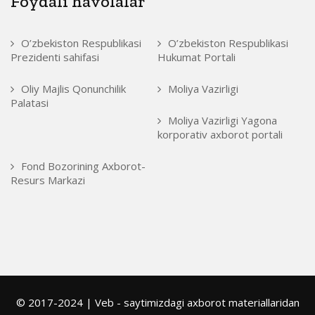
Foydali havolalar
O’zbekiston Respublikasi
O’zbekiston Respublikasi
Prezidenti sahifasi
Hukumat Portali
Oliy Majlis Qonunchilik
Moliya Vazirligi
Palatasi
Moliya Vazirligi Yagona
korporativ axborot portali
Fond Bozorining Axborot-
Resurs Markazi
© 2017-2024 | Veb - saytimizdagi axborot materiallaridan