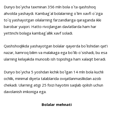
Dunyo bo`yicha taxminan 356 mln bola o`ta qashshoq
ahvolda yashaydi. Kambag`al bolalarning o`lim xavfi o`ziga
to`q yashayotgan oilalarning farzandlariga qaraganda ikki
barobar yuqori. Hatto rivojlangan davlatlarda ham har
yettinchi bolaga kambag`allik xavf soladi.
Qashshoqlikda yashayotgan bolalar qayerda bo`lishidan qat’i
nazar, kamroq bilim va malakaga ega bo`lib o`sishadi, bu esa
ularning kelajakda munosib ish topishiga ham xalaqit beradi.
Dunyo bo`yicha 5 yoshdan kichik bo`lgan 14 mln bola kuchli
ochlik, minimal diyeta talablarida ovqatlanmaslikdan azob
chekadi. Ularning atigi 25 foizi hayotini saqlab qolish uchun
davolanish imkoniga ega.
Bolalar mehnati