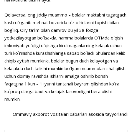
Qolaversa, eng jiddiy muammo – bolalar maktabni tugatgach,
kasb o`rganib mehnat bozorida o`z o`rinlarini topishi bilan
bog`liq. Oliy ta’lim bilan qamrov bu yil 38 foizga
yetkazilayotgan bo`lsa-da, hamma bolalarda OTMda o`qish
imkoniyati yo`qligi o`qishga kirolmaganlarning kelajak uchun
turli ko`rinishda kurashishlariga sabab bo`ladi. Shulardan kelib
chiqib aytish mumkinki, bolalar bugun duch kelayotgan va
kelajakda duch kelishi mumkin bo`lgan muammolarni hal qilish
uchun doimiy ravishda ishlarni amalga oshirib borish
faqatgina 1 kun – 1 iyunni tantanali bayram qilishdan ko`ra
ko`proq ularga baxt va kelajak farovonligini bera olishi
mumkin.
Ommaviy axborot vositalari xabarlari asosida tayyorlandi