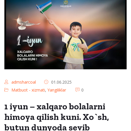
admsharcoal
01.06.2025
Matbuot - xizmati
,
Yangiliklar
0
1 iyun – xalqaro bolalarni
himoya qilish kuni. Xo`sh,
butun dunyoda sevib