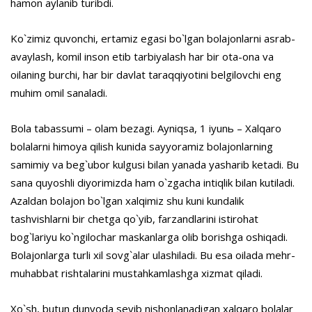
hamon aylanib turibdi.
Ko`zimiz quvonchi, ertamiz egasi bo`lgan bolajonlarni asrab-
avaylash, komil inson etib tarbiyalash har bir ota-ona va
oilaning burchi, har bir davlat taraqqiyotini belgilovchi eng
muhim omil sanaladi.
Bola tabassumi – olam bezagi. Ayniqsa, 1 iyunь – Xalqaro
bolalarni himoya qilish kunida sayyoramiz bolajonlarning
samimiy va beg`ubor kulgusi bilan yanada yasharib ketadi. Bu
sana quyoshli diyorimizda ham o`zgacha intiqlik bilan kutiladi.
Azaldan bolajon bo`lgan xalqimiz shu kuni kundalik
tashvishlarni bir chetga qo`yib, farzandlarini istirohat
bog`lariyu ko`ngilochar maskanlarga olib borishga oshiqadi.
Bolajonlarga turli xil sovg`alar ulashiladi. Bu esa oilada mehr-
muhabbat rishtalarini mustahkamlashga xizmat qiladi.
Xo`sh, butun dunyoda sevib nishonlanadigan xalqaro bolalar