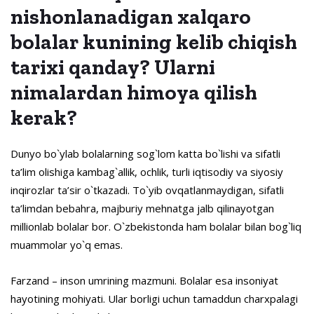
nishonlanadigan xalqaro
bolalar kunining kelib chiqish
tarixi qanday? Ularni
nimalardan himoya qilish
kerak?
Dunyo bo`ylab bolalarning sog`lom katta bo`lishi va sifatli
ta’lim olishiga kambag`allik, ochlik, turli iqtisodiy va siyosiy
inqirozlar ta’sir o`tkazadi. To`yib ovqatlanmaydigan, sifatli
ta’limdan bebahra, majburiy mehnatga jalb qilinayotgan
millionlab bolalar bor. O`zbekistonda ham bolalar bilan bog`liq
muammolar yo`q emas.
Farzand – inson umrining mazmuni. Bolalar esa insoniyat
hayotining mohiyati. Ular borligi uchun tamaddun charxpalagi