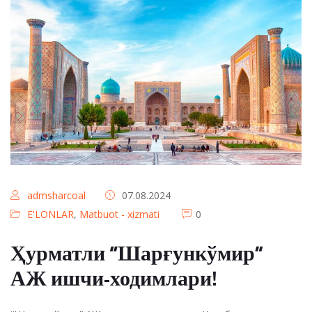
admsharcoal
07.08.2024
E'LONLAR
,
Matbuot - xizmati
0
Ҳурматли “Шарғункўмир”
АЖ ишчи-ходимлари!