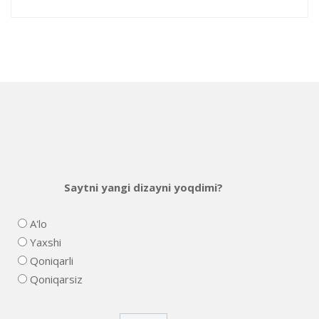
Saytni yangi dizayni yoqdimi?
A'lo
Yaxshi
Qoniqarli
Qoniqarsiz