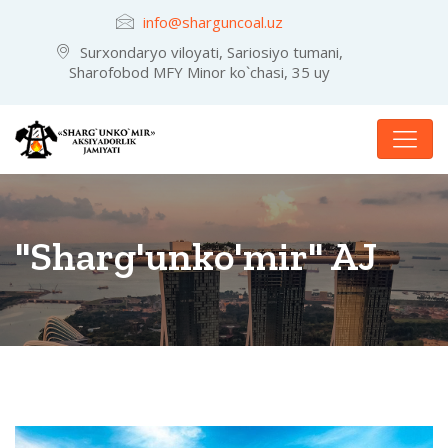
info@sharguncoal.uz
Surxondaryo viloyati, Sariosiyo tumani,
Sharofobod MFY Minor ko`chasi, 35 uy
"Sharg'unko'mir" AJ