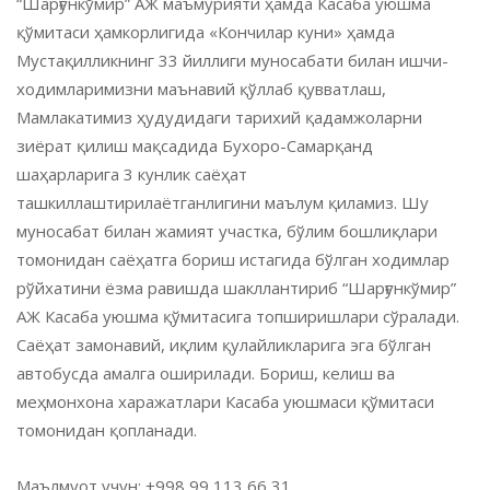
“Шарғункўмир” АЖ маъмурияти ҳамда Касаба уюшма
қўмитаси ҳамкорлигида «Кончилар куни» ҳамда
Мустақилликнинг 33 йиллиги муносабати билан ишчи-
ходимларимизни маънавий қўллаб қувватлаш,
Мамлакатимиз ҳудудидаги тарихий қадамжоларни
зиёрат қилиш мақсадида Бухоро-Самарқанд
шаҳарларига 3 кунлик саёҳат
ташкиллаштирилаётганлигини маълум қиламиз. Шу
муносабат билан жамият участка, бўлим бошлиқлари
томонидан саёҳатга бориш истагида бўлган ходимлар
рўйхатини ёзма равишда шакллантириб “Шарғункўмир”
АЖ Касаба уюшма қўмитасига топширишлари сўралади.
Саёҳат замонавий, иқлим қулайликларига эга бўлган
автобусда амалга оширилади. Бориш, келиш ва
меҳмонхона харажатлари Касаба уюшмаси қўмитаси
томонидан қопланади.
Маълмуот учун: +998 99 113 66 31