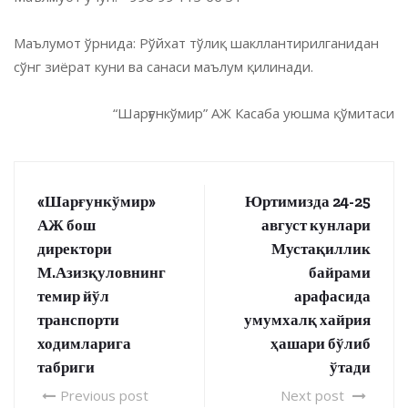
Маълумот ўрнида: Рўйхат тўлиқ шакллантирилганидан
сўнг зиёрат куни ва санаси маълум қилинади.
“Шарғункўмир” АЖ Касаба уюшма қўмитаси
«Шарғункўмир»
Юртимизда 24-25
АЖ бош
август кунлари
директори
Мустақиллик
М.Азизқуловнинг
байрами
темир йўл
арафасида
транспорти
умумхалқ хайрия
ходимларига
ҳашари бўлиб
табриги
ўтади
Previous post
Next post