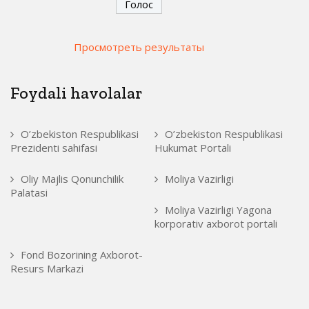
Просмотреть результаты
Foydali havolalar
O’zbekiston Respublikasi
O’zbekiston Respublikasi
Prezidenti sahifasi
Hukumat Portali
Oliy Majlis Qonunchilik
Moliya Vazirligi
Palatasi
Moliya Vazirligi Yagona
korporativ axborot portali
Fond Bozorining Axborot-
Resurs Markazi