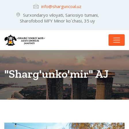
info@sharguncoal.uz
Surxondaryo viloyati, Sariosiyo tumani,
Sharofobod MFY Minor ko`chasi, 35 uy
"Sharg'unko'mir" AJ