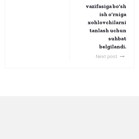
vazifasiga bo‘sh
ish o‘rniga
xohlovchilarni
tanlash uchun
suhbat
belgilandi.
Next post