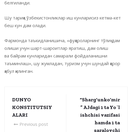
белгиланди.
Шу тариқа ўзбекистонликлар иш кунларисиз кетма-кет
беш кун дам олади.
Фармонда таъкидланишича, «фуқароларнинг тўлиқ дам
олиши учун шарт-шароитлар яратиш, дам олиш
ва байрам кунларидан самарали фойдаланишни
таъминлаш», шу жумладан, туризм учун шундай қарор
қабул қилинган.
DUNYO
“Sharg‘unko‘mir
KONSTITUTSIY
” AJdagi 1 ta Yo`l
ALARI
ishchisi vazifasi
hamda 1 ta
Previous post
saralovchi