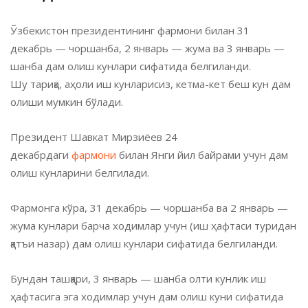
Ўзбекистон президентининг фармони билан 31
декабрь — чоршанба, 2 январь — жума ва 3 январь —
шанба дам олиш кунлари сифатида белгиланди.
Шу тариқа, аҳоли иш кунларисиз, кетма-кет беш кун дам
олиши мумкин бўлади.
Президент Шавкат Мирзиёев 24
декабрдаги
фармони
билан Янги йил байрами учун дам
олиш кунларини белгилади.
Фармонга кўра, 31 декабрь — чоршанба ва 2 январь —
жума кунлари барча ходимлар учун (иш ҳафтаси туридан
қатъи назар) дам олиш кунлари сифатида белгиланди.
Бундан ташқари, 3 январь — шанба олти кунлик иш
ҳафтасига эга ходимлар учун дам олиш куни сифатида