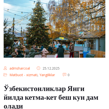
admsharcoal
25.12.2025
Matbuot - xizmati
,
Yangiliklar
0
Ўзбекистонликлар Янги
йилда кетма-кет беш кун дам
олади