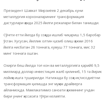
Президент Шавкат Мирзиёев 2 декабрь куни
металлургия корхоналарининг трансформация
дастурлари ҳамда 2025 йилги режалари билан танишди.
Сўнгги етти йилда бу соҳада ишлаб чиқариш 1,5 баробар
ўсган. Хусусан, йиллик олтин қазиб олиш ҳажми 2016
йилга нисбатан 26 тоннага, кумуш 77 тоннага, мис 32
минг тоннага ошган.
Охирги беш йилда тоғ-кон ва металлургияга қарийб 9,5
миллиард доллар инвестиция жалб қилиниб, 15 та йирик
лойиҳа ишга туширилди. Натижада бу соҳа иқтисодиётни
трансформация қилишда энг муҳим драйверга
айланмоқда. Мамлакатимиз саноати ҳажмининг учдан
бири унинг ҳиссасига тўғри келаяпти.