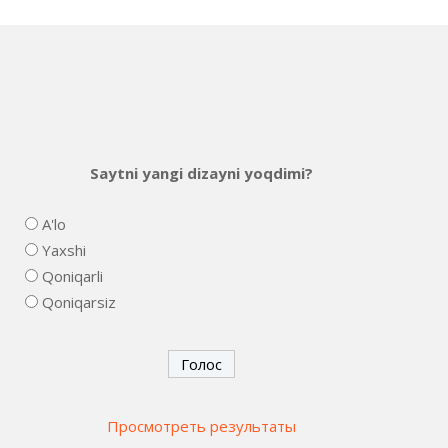
Saytni yangi dizayni yoqdimi?
A'lo
Yaxshi
Qoniqarli
Qoniqarsiz
Просмотреть результаты