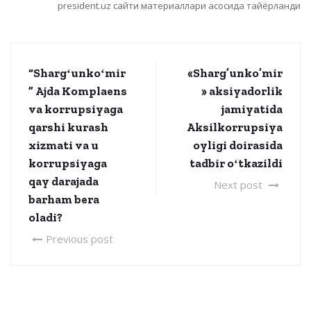
president.uz сайти материаллари асосида тайёрланди
“Shargʻunkoʻmir
«Sharg’unko’mir
” Ajda Komplaens
» aksiyadorlik
va korrupsiyaga
jamiyatida
qarshi kurash
Aksilkorrupsiya
xizmati va u
oyligi doirasida
korrupsiyaga
tadbir oʻtkazildi
qay darajada
Next post
barham bera
oladi?
Previous post