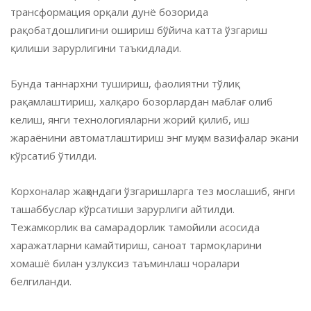
трансформация орқали дунё бозорида
рақобатдошлигини ошириш бўйича катта ўзгариш
қилиши зарурлигини таъкидлади.
Бунда таннархни тушириш, фаолиятни тўлиқ
рақамлаштириш, халқаро бозорлардан маблағ олиб
келиш, янги технологияларни жорий қилиб, иш
жараёнини автоматлаштириш энг муҳим вазифалар экани
кўрсатиб ўтилди.
Корхоналар жаҳондаги ўзгаришларга тез мослашиб, янги
ташаббуслар кўрсатиши зарурлиги айтилди.
Тежамкорлик ва самарадорлик тамойили асосида
харажатларни камайтириш, саноат тармоқларини
хомашё билан узлуксиз таъминлаш чоралари
белгиланди.