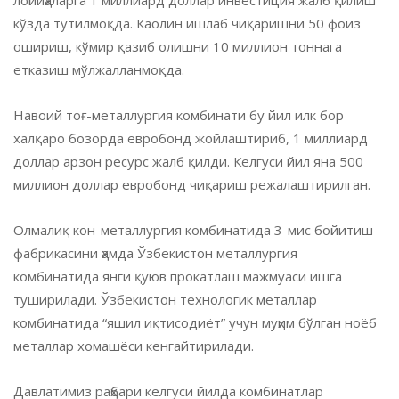
лойиҳаларга 1 миллиард доллар инвестиция жалб қилиш
кўзда тутилмоқда. Каолин ишлаб чиқаришни 50 фоиз
ошириш, кўмир қазиб олишни 10 миллион тоннага
етказиш мўлжалланмоқда.
Навоий тоғ-металлургия комбинати бу йил илк бор
халқаро бозорда евробонд жойлаштириб, 1 миллиард
доллар арзон ресурс жалб қилди. Келгуси йил яна 500
миллион доллар евробонд чиқариш режалаштирилган.
Олмалиқ кон-металлургия комбинатида 3-мис бойитиш
фабрикасини ҳамда Ўзбекистон металлургия
комбинатида янги қуюв прокатлаш мажмуаси ишга
туширилади. Ўзбекистон технологик металлар
комбинатида “яшил иқтисодиёт” учун муҳим бўлган ноёб
металлар хомашёси кенгайтирилади.
Давлатимиз раҳбари келгуси йилда комбинатлар