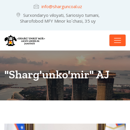
info@sharguncoal.uz
Surxondaryo viloyati, Sariosiyo tumani,
Sharofobod MFY Minor ko`chasi, 35 uy
"Sharg'unko'mir" AJ