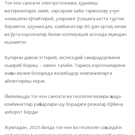
Тоғ-кон саноати электротехника, қурилиш
материаллари, кимё, заргарлик каби тармоқлар учун
хомашёни кўпайтириб, уларнинг ўсишига катта туртки
бераяпти. Шунингдек, комбинатлар 60 дан ортиқ кичик
ва ўрта корхоналар билан кооперация асосида яқиндан
ишлаяпти.
Буларни давом эттириб, иқтисодий самарадорликни
ошириб бориш – замон талаби. Тармоқ корхоналарини
жаҳон молия бозорида жозибадор компанияларга
айлантириш керак.
Йиғилишда тоғ-кон саноати ва геология вазири ҳамда
комбинатлар раҳбарлари шу борадаги режалар бўйича
ахборот берди.
Жумладан, 2025 йилда тоғ-кон ва геология соҳасидаги