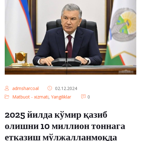
admsharcoal
02.12.2024
Matbuot - xizmati
,
Yangiliklar
0
2025 йилда кўмир қазиб
олишни 10 миллион тоннага
етказиш мўлжалланмоқда