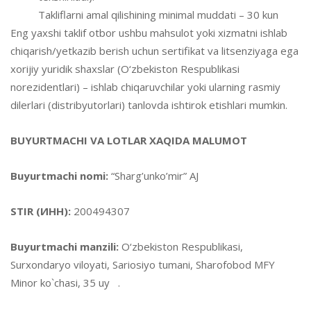
Takliflarni amal qilishining minimal muddati – 30 kun
Eng yaxshi taklif otbor ushbu mahsulot yoki xizmatni ishlab
chiqarish/yetkazib berish uchun sertifikat va litsenziyaga ega
xorijiy yuridik shaxslar (O‘zbekiston Respublikasi
norezidentlari) – ishlab chiqaruvchilar yoki ularning rasmiy
dilerlari (distribyutorlari) tanlovda ishtirok etishlari mumkin.
BUYURTMACHI VA LOTLAR XAQIDA MALUMOT
Buyurtmachi nomi:
“Sharg’unko’mir” AJ
STIR (ИНН):
200494307
Buyurtmachi manzili:
O‘zbekiston Respublikasi,
Surxondaryo viloyati, Sariosiyo tumani, Sharofobod MFY
Minor ko`chasi, 35 uy .