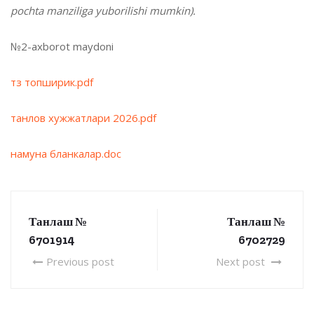
pochta manziliga yuborilishi mumkin).
№2-axborot maydoni
тз топширик.pdf
танлов хужжатлари 2026.pdf
намуна бланкалар.doc
Танлаш №
Танлаш №
6701914
6702729
Previous post
Next post