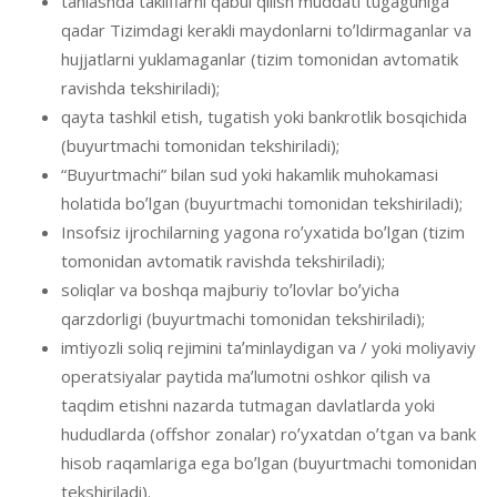
tanlashda takliflarni qabul qilish muddati tugaguniga
qadar Tizimdagi kerakli maydonlarni toʼldirmaganlar va
hujjatlarni yuklamaganlar (tizim tomonidan avtomatik
ravishda tekshiriladi);
qayta tashkil etish, tugatish yoki bankrotlik bosqichida
(buyurtmachi tomonidan tekshiriladi);
“Buyurtmachi” bilan sud yoki hakamlik muhokamasi
holatida boʼlgan (buyurtmachi tomonidan tekshiriladi);
Insofsiz ijrochilarning yagona roʼyxatida boʼlgan (tizim
tomonidan avtomatik ravishda tekshiriladi);
soliqlar va boshqa majburiy toʼlovlar boʼyicha
qarzdorligi (buyurtmachi tomonidan tekshiriladi);
imtiyozli soliq rejimini taʼminlaydigan va / yoki moliyaviy
operatsiyalar paytida maʼlumotni oshkor qilish va
taqdim etishni nazarda tutmagan davlatlarda yoki
hududlarda (offshor zonalar) roʼyxatdan oʼtgan va bank
hisob raqamlariga ega boʼlgan (buyurtmachi tomonidan
tekshiriladi).