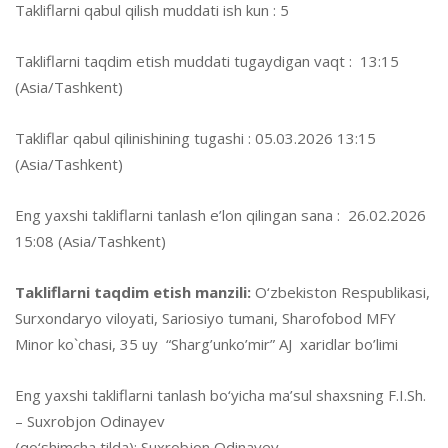
Takliflarni qabul qilish muddati ish kun : 5
Takliflarni taqdim etish muddati tugaydigan vaqt : 13:15
(Asia/Tashkent)
Takliflar qabul qilinishining tugashi : 05.03.2026 13:15
(Asia/Tashkent)
Eng yaxshi takliflarni tanlash e’lon qilingan sana : 26.02.2026
15:08 (Asia/Tashkent)
Takliflarni taqdim etish manzili:
O‘zbekiston Respublikasi,
Surxondaryo viloyati, Sariosiyo tumani, Sharofobod MFY
Minor ko`chasi, 35 uy “Sharg’unko’mir” AJ xaridlar bo’limi
Eng yaxshi takliflarni tanlash bo‘yicha ma’sul shaxsning F.I.Sh.
– Suxrobjon Odinayev
(qo‘shimcha tilda): Suxrobjon Odinayev