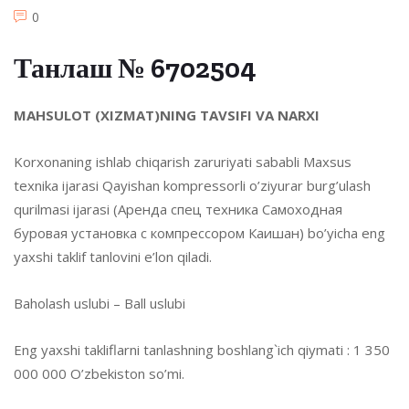
0
Танлаш № 6702504
MAHSULOT (XIZMAT)NING TAVSIFI VA NARXI
Korxonaning ishlab chiqarish zaruriyati sababli Maxsus
texnika ijarasi Qayishan kompressorli o’ziyurar burg’ulash
qurilmasi ijarasi (Аренда спец техника Самоходная
буровая установка с компрессором Каишан) bo’yicha eng
yaxshi taklif tanlovini e’lon qiladi.
Baholash uslubi – Ball uslubi
Eng yaxshi takliflarni tanlashning boshlang`ich qiymati : 1 350
000 000 O’zbekiston so’mi.