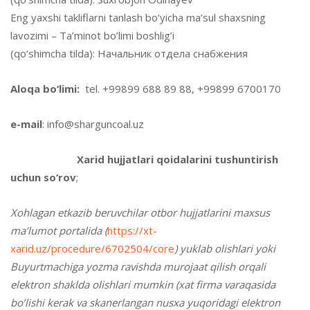
Eng yaxshi takliflarni tanlash bo‘yicha ma’sul shaxsning
lavozimi – Ta’minot bo’limi boshlig’i
(qo‘shimcha tilda): Начальник отдела снабжения
Aloqa bo‘limi:
tel. +99899 688 89 88, +99899 6700170
e-mail
: info@sharguncoal.uz
Xarid hujjatlari qoidalarini tushuntirish
uchun so‘rov
;
Xohlagan etkazib beruvchilar otbor hujjatlarini maxsus
ma’lumot portalida (
https://xt-
xarid.uz/procedure/6702504/core
) yuklab olishlari yoki
Buyurtmachiga yozma ravishda murojaat qilish orqali
elektron shaklda olishlari mumkin (xat firma varaqasida
bo’lishi kerak va skanerlangan nusxa yuqoridagi elektron