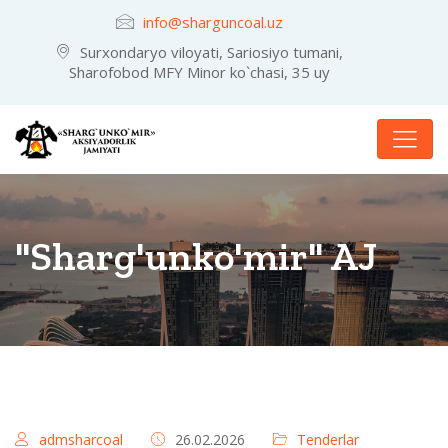
info@sharguncoal.uz
Surxondaryo viloyati, Sariosiyo tumani,
Sharofobod MFY Minor ko`chasi, 35 uy
"Sharg'unko'mir" AJ
admsharcoal
26.02.2026
Tenderlar