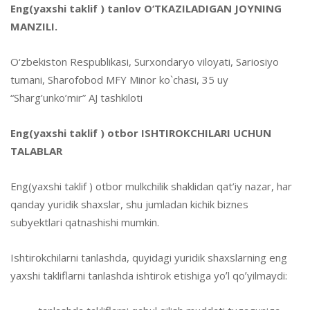
Eng
(
yaxshi taklif
) tanlov
O‘TKAZILADIGAN JOYNING
MANZILI.
O‘zbekiston Respublikasi, Surxondaryo viloyati, Sariosiyo
tumani, Sharofobod MFY Minor ko`chasi, 35 uy
“Sharg’unko’mir” AJ tashkiloti
Eng
(
yaxshi taklif
)
otbor
ISHTIROKCHILARI UCHUN
TALABLAR
Eng(yaxshi taklif ) otbor
mulkchilik shaklidan qat’iy nazar, har
qanday yuridik shaxslar, shu jumladan kichik biznes
subyektlari qatnashishi mumkin.
Ishtirokchilarni tanlashda, quyidagi yuridik shaxslarning eng
yaxshi takliflarni tanlashda ishtirok etishiga yoʼl qoʼyilmaydi: