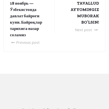
18 ноябрь —
TAVALLUD
Ўзбекистонда
AYYOMINGIZ
давлат байроғи
MUBORAK
куни. Байроқлар
BO’LSIN!
тарихига назар
Next post
соламиз
Previous post