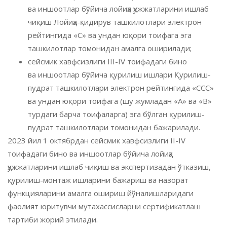
ва иншоотлар бўйича лойиҳа ҳужжатларини ишлаб
чиқиш Лойиҳа-қидирув ташкилотлари электрон
рейтингида «С» ва ундан юқори тоифага эга
ташкилотлар томонидан амалга оширилади;
сейсмик хавфсизлиги III-IV тоифадаги бино
ва иншоотлар бўйича қурилиш ишлари Қурилиш-
пудрат ташкилотлари электрон рейтингида «ССС»
ва ундан юқори тоифага (шу жумладан «А» ва «B»
турдаги барча тоифаларга) эга бўлган қурилиш-
пудрат ташкилотлари томонидан бажарилади.
2023 йил 1 октябрдан сейсмик хавфсизлиги II-IV
тоифадаги бино ва иншоотлар бўйича лойиҳа
ҳужжатларини ишлаб чиқиш ва экспертизадан ўтказиш,
қурилиш-монтаж ишларини бажариш ва назорат
функцияларини амалга ошириш йўналишларидаги
фаолият юритувчи мутахассисларни сертификатлаш
тартиби жорий этилади.