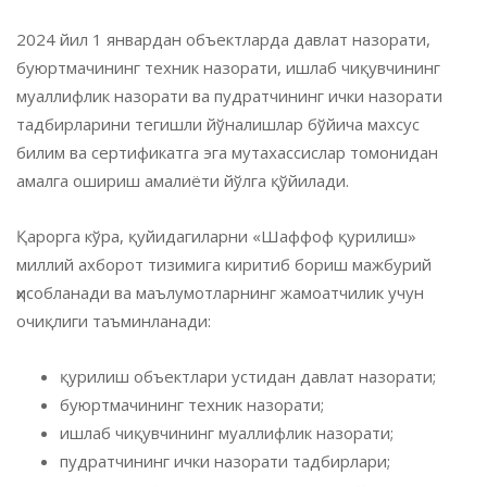
2024 йил 1 январдан объектларда давлат назорати,
буюртмачининг техник назорати, ишлаб чиқувчининг
муаллифлик назорати ва пудратчининг ички назорати
тадбирларини тегишли йўналишлар бўйича махсус
билим ва сертификатга эга мутахассислар томонидан
амалга ошириш амалиёти йўлга қўйилади.
Қарорга кўра, қуйидагиларни «Шаффоф қурилиш»
миллий ахборот тизимига киритиб бориш мажбурий
ҳисобланади ва маълумотларнинг жамоатчилик учун
очиқлиги таъминланади:
қурилиш объектлари устидан давлат назорати;
буюртмачининг техник назорати;
ишлаб чиқувчининг муаллифлик назорати;
пудратчининг ички назорати тадбирлари;