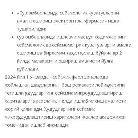
«Сув омборларида сейсмологик кузатувларни
амалга ошириш электрон платформаси» ишга
туширилади;
сув омборларида ишловчи масъул ходимларнинг
сейсмологик ва сейсмометрик кузатувларни амалга
ошириш ва бирламчи таҳлил қилиш бўйича ҳар 2
йилда малакасини ошириш амалиёти йўлга
қўйилади.
2024 йил 1 январдан сейсмик фаол зоналарда
жойлашган шаҳарларнинг бош режалари лойиҳаларини
тегишли ҳудудларнинг сейсмик микроҳудудлаштириш
хариталарига асосланган ҳолда ишлаб чиқиш амалиёти
жорий қилинади. Ҳудудларнинг сейсмик
микроҳудудлаштириш хариталари Фанлар академияси
томонидан ишлаб чиқилади.