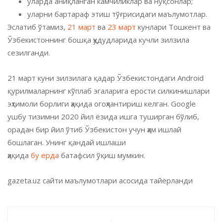
уларда аниқланган камчиликлар ва нуқсонлар;
уларни бартараф этиш тўғрисидаги маълумотлар.
Эслатиб ўтамиз,
21 март
ва
23 март
кунлари Тошкент ва
Ўзбекистоннинг бошқа ҳудудларида кучли зилзила
сезилганди.
21 март куни зилзилага қадар Ўзбекистондаги Android
қурилмаларнинг кўплаб эгаларига ерости силкинишлари
эҳтимоли борлиги ҳақида огоҳлантириш келган. Google
ушбу тизимни 2020 йил ёзида ишга туширган бўлиб,
орадан бир йил ўтиб Ўзбекистон учун ҳам ишлай
бошлаган. Унинг қандай ишлаши
ҳақида
бу ерда
батафсил ўқиш мумкин.
gazeta.uz сайти маълумотлари асосида тайёрланди