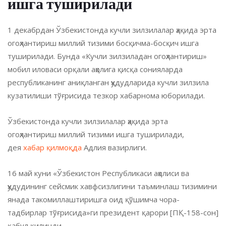
ишга туширилади
1 декабрдан Ўзбекистонда кучли зилзилалар ҳақида эрта
огоҳлантириш миллий тизими босқичма-босқич ишга
туширилади. Бунда «Кучли зилзиладан огоҳлантириш»
мобил иловаси орқали аҳолига қисқа сонияларда
республиканинг аниқланган ҳудудларида кучли зилзила
кузатилиши тўғрисида тезкор хабарнома юборилади.
Ўзбекистонда кучли зилзилалар ҳақида эрта
огоҳлантириш миллий тизими ишга туширилади,
дея
хабар қилмоқда
Адлия вазирлиги.
16 май куни «Ўзбекистон Республикаси аҳолиси ва
ҳудудининг сейсмик хавфсизлигини таъминлаш тизимини
янада такомиллаштиришга оид қўшимча чора-
тадбирлар тўғрисида»ги президент қарори [ПҚ-158-сон]
қабул қилинди.