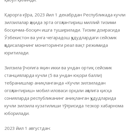
Қарорга кўра, 2023 йил 1 декабрдан Республикада кучли
зилзилалар ҳақида эрта огоҳлантириш миллий тизими
босқичма-босқич ишга туширилади. Тизим доирасида
Ўзбекистон ва унга чегарадош ҳудудлардаги сейсмик
ҳодисаларнинг мониторинги реал вақт режимида
юритилади.
Зилзила ўчоғига яқин икки ва ундан ортиқ сейсмик
станцияларда кучли (5 ва ундан юқори балли)
тебранишлар аниқланганда «Кучли зилзиладан
огоҳлантириш» мобил иловаси орқали аҳолига қисқа
сонияларда республиканинг аниқланган ҳудудларида
кучли зилзила кузатилиши тўғрисида тезкор хабарнома
юборилади.
2023 йил 1 августдан: