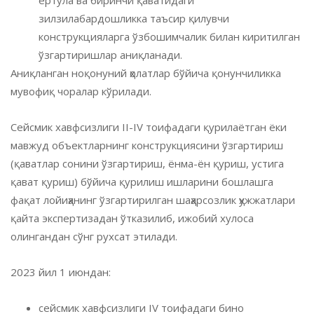
зилзилабардошликка таъсир қилувчи
конструкцияларга ўзбошимчалик билан киритилган
ўзгартиришлар аниқланади.
Аниқланган ноқонуний ҳолатлар бўйича қонунчиликка
мувофиқ чоралар кўрилади.
Сейсмик хавфсизлиги II-IV тоифадаги қурилаётган ёки
мавжуд объектларнинг конструкциясини ўзгартириш
(қаватлар сонини ўзгартириш, ёнма-ён қуриш, устига
қават қуриш) бўйича қурилиш ишларини бошлашга
фақат лойиҳанинг ўзгартирилган шаҳарсозлик ҳужжатлари
қайта экспертизадан ўтказилиб, ижобий хулоса
олингандан сўнг рухсат этилади.
2023 йил 1 июндан:
сейсмик хавфсизлиги IV тоифадаги бино