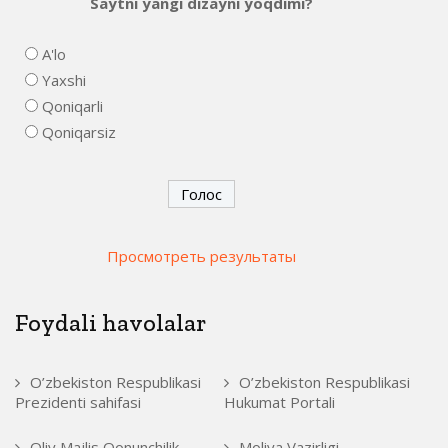
Saytni yangi dizayni yoqdimi?
A'lo
Yaxshi
Qoniqarli
Qoniqarsiz
Просмотреть результаты
Foydali havolalar
O’zbekiston Respublikasi
O’zbekiston Respublikasi
Prezidenti sahifasi
Hukumat Portali
Oliy Majlis Qonunchilik
Moliya Vazirligi