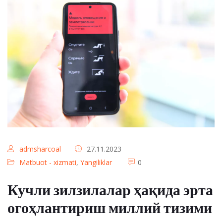
admsharcoal
27.11.2023
Matbuot - xizmati
,
Yangiliklar
0
Кучли зилзилалар ҳақида эрта
огоҳлантириш миллий тизими