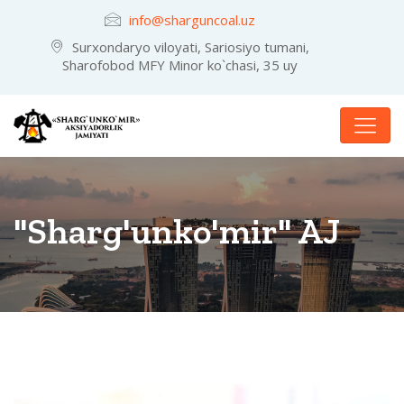
info@sharguncoal.uz
Surxondaryo viloyati, Sariosiyo tumani,
Sharofobod MFY Minor ko`chasi, 35 uy
"Sharg'unko'mir" AJ