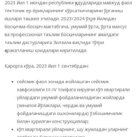
2023 йил 1 июндан республика ҳудудларида мавжуд фаол
тектоник ер ёриқларининг кўрсаткичларини ўрганиш
ишлари ташкил этилади. 2023/2024 ўқув йилидан
босқичма-босқич мактабгача, умумий ўрта, ўрта махсус
ва профессионал таълим босқичларининг амалдаги
таълим дастурларига Зилзила вақтида тўғри
ҳаракатланиш қоидалари киритилади.
Қарорга кўра, 2023 йил 1 сентябрдан:
сейсмик фаол зонада жойлашган сейсмик
хавфсизлиги III-IV тоифага кирувчи кўп квартирали
уйлардаги умумий фойдаланиладиган жойларда
(зинапоя йўлаклари, чердак ва умумий
фойдаланишдаги ошхоналарда) ўзбошимчалик
билан қурилган конструкциялар;
кўп квартирали уйларнинг, шу жумладан уларнинг
ертўла ва биринчи қаватидаги