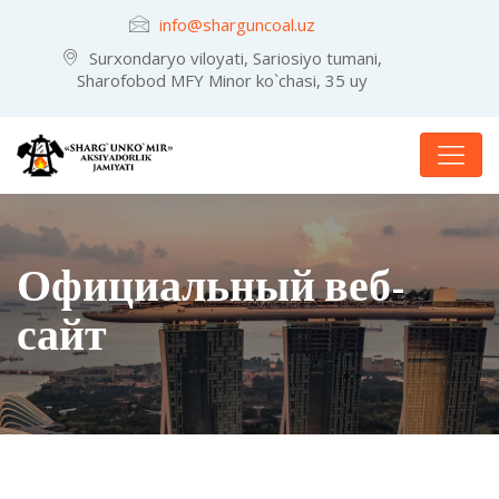
info@sharguncoal.uz
Surxondaryo viloyati, Sariosiyo tumani,
Sharofobod MFY Minor ko`chasi, 35 uy
Официальный веб-
сайт