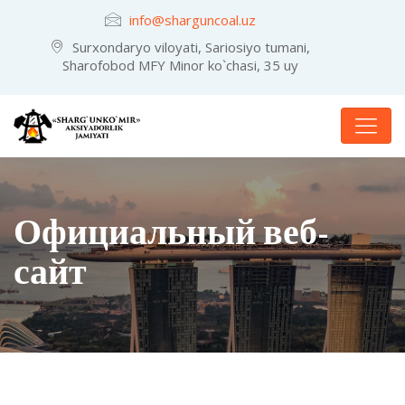
info@sharguncoal.uz
Surxondaryo viloyati, Sariosiyo tumani,
Sharofobod MFY Minor ko`chasi, 35 uy
Официальный веб-
сайт