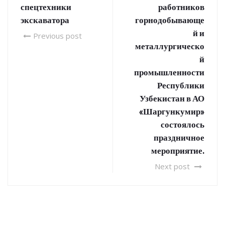
спецтехники
работников
экскаватора
горнодобывающе
й и
Previous post
металлургическо
й
промышленности
Республики
Узбекистан в АО
«Шаргункумир»
состоялось
праздничное
мероприятие.
Next post