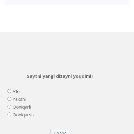
Saytni yangi dizayni yoqdimi?
A'lo
Yaxshi
Qoniqarli
Qoniqarsiz