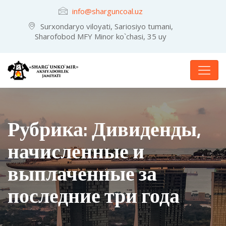
info@sharguncoal.uz
Surxondaryo viloyati, Sariosiyo tumani,
Sharofobod MFY Minor ko`chasi, 35 uy
Рубрика:
Дивиденды,
начисленные и
выплаченные за
последние три года