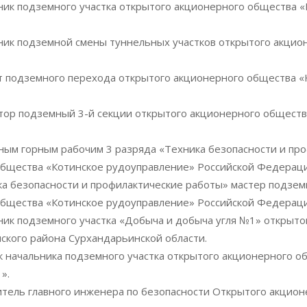
ник подземного участка открытого акционерного общества
ник подземной смены туннельных участков открытого акцио
т подземного перехода открытого акционерного общества «
атор подземный 3-й секции открытого акционерного общест
ным горным рабочим 3 разряда «Техника безопасности и пр
общества «Котинское рудоуправление» Российской Федераци
ка безопасности и профилактические работы» мастер подзем
общества «Котинское рудоуправление» Российской Федераци
ник подземного участка «Добыча и добыча угля №1» открыт
кого района Сурхандарьинской области.
к начальника подземного участка открытого акционерного 
».
итель главного инженера по безопасности Открытого акцио