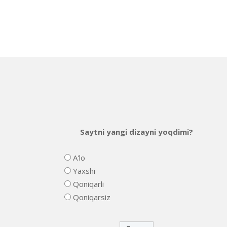
Saytni yangi dizayni yoqdimi?
A'lo
Yaxshi
Qoniqarli
Qoniqarsiz