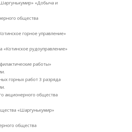
 «Шаргунькумир» «Добыча и
нерного общества
Котинское горное управление»
ва «Котинское рудоуправление»
офилактические работы»
и.
ных горных работ 3 разряда
и.
ого акционерного общества
общества «Шаргунькумир»
нерного общества