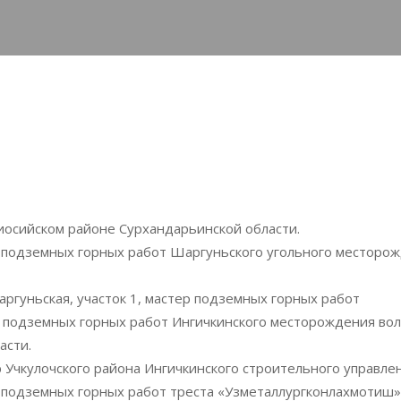
риосийском районе Сурхандарьинской области.
 подземных горных работ Шаргуньского угольного месторож
аргуньская, участок 1, мастер подземных горных работ
р подземных горных работ Ингичкинского месторождения во
асти.
 Учкулочского района Ингичкинского строительного управле
р подземных горных работ треста «Узметаллургконлахмотиш