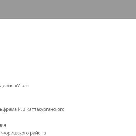
дения «Уголь
льфрама №2 Каттакурганского
ния
» Форишского района