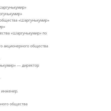
Шаргунькумир»
ргунькумир»
о общества «Шаргунькумир»
ир»
щества «Шаргунькумир» по
го акционерного общества
»
нькумир» — директор
»
 инженер.
рного общества