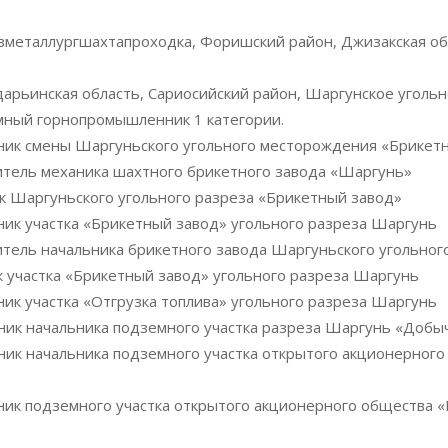
Узметаллургшахтапроходка, Форишский район, Джизакская обл
дарьинская область, Сариосийский район, Шаргунское угол
мный горнопромышленник 1 категории.
ьник смены Шаргуньского угольного месторождения «Брикет
итель механика шахтного брикетного завода «Шаргунь»
к Шаргуньского угольного разреза «Брикетный завод»
ник участка «Брикетный завод» угольного разреза Шаргунь
итель начальника брикетного завода Шаргуньского угольног
к участка «Брикетный завод» угольного разреза Шаргунь
ник участка «Отгрузка топлива» угольного разреза Шаргунь
ик начальника подземного участка разреза Шаргунь «Добыч
ник начальника подземного участка открытого акционерног
ник подземного участка открытого акционерного общества