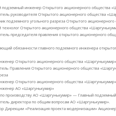
ый подземный инженер Открытого акционерного общества «
титель руководителя Открытого акционерного общества «Ша
ьник подземного угольного разреза Открытого акционерног
ый технолог Открытого акционерного общества «Шаргунькум
итель председателя правления открытого акционерного об
няющий обязанности главного подземного инженера открыто
 инженер Открытого акционерного общества «Шаргунькумир
атель Правления Открытого акционерного общества «Шаргу
реза
 инженер Открытого акционерного общества «Шаргунькумир
 инженер АО «Шаргунькумир»
р по производству АО «Шаргунькумир» — Главный подземный
итель директора по общим вопросам АО «Шаргунькумир».
тор Дирекции «Реализация проекта модернизации» Акционе