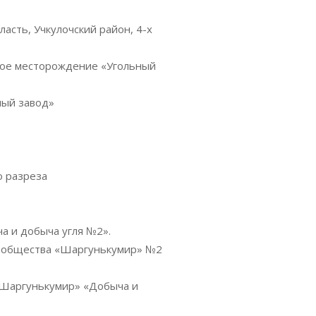
асть, Учкулочский район, 4-х
ьное месторождение «Угольный
ный завод»
о разреза
а и добыча угля №2».
о общества «Шаргунькумир» №2
 «Шаргунькумир» «Добыча и