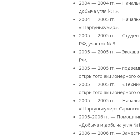
2004 — 2004 гг. — Началь
добыча угля №1».
2004 — 2005 гг. — Началь
«Шаргунькумир».
2005 — 2005 гг. — Студен
РФ, участок № 3
2005 — 2005 гг. — Экскав
РФ.
2005 — 2005 гг. — подзем
открытого акционерного 
2005 — 2005 гг. — «Техни
открытого акционерного 
2005 — 2005 гг. — Началь
«Шаргунькумир» Сариосинс
2005-2006 гг. — Помощни
«Добыча и добыча угля №1
2006 — 2006 гг. — Замест