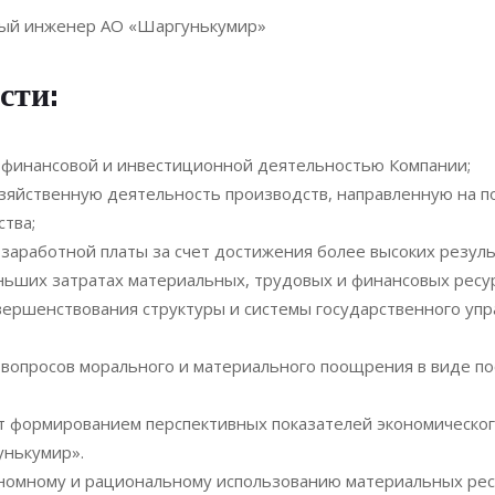
вный инженер АО «Шаргунькумир»
сти:
, финансовой и инвестиционной деятельностью Компании;
озяйственную деятельность производств, направленную на 
тва;
аработной платы за счет достижения более высоких резуль
ьших затратах материальных, трудовых и финансовых ресур
ершенствования структуры и системы государственного упр
 вопросов морального и материального поощрения в виде п
т формированием перспективных показателей экономическог
нькумир».
ономному и рациональному использованию материальных рес