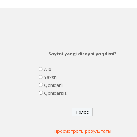
Saytni yangi dizayni yoqdimi?
A'lo
Yaxshi
Qoniqarli
Qoniqarsiz
Просмотреть результаты