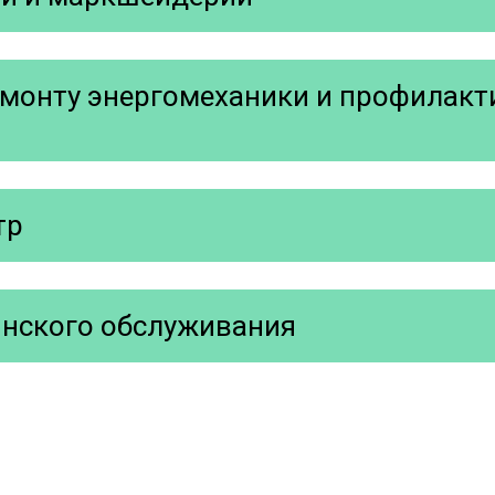
ремонту энергомеханики и профилак
тр
инского обслуживания