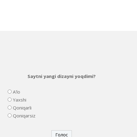
Saytni yangi dizayni yoqdimi?
A'lo
Yaxshi
Qoniqarli
Qoniqarsiz