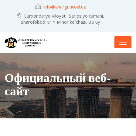
info@sharguncoal.uz
Surxondaryo viloyati, Sariosiyo tumani,
Sharofobod MFY Minor ko`chasi, 35 uy
Официальный веб-
сайт