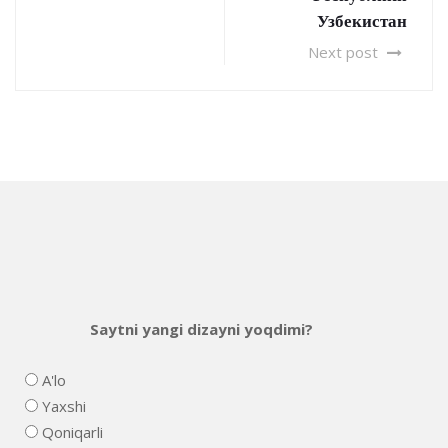
Узбекистан
Next post
Saytni yangi dizayni yoqdimi?
A'lo
Yaxshi
Qoniqarli