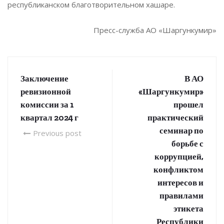
республиканском благотворительном хашаре.
Пресс-служба АО «Шаргункумир»
Заключение
В АО
ревизионной
«Шаргункумир»
комиссии за 1
прошел
квартал 2024 г
практический
семинар по
Previous post
борьбе с
коррупцией,
конфликтом
интересов и
правилами
этикета
Республики