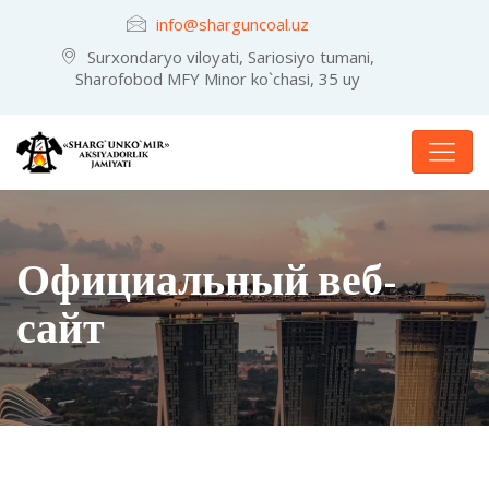
info@sharguncoal.uz
Surxondaryo viloyati, Sariosiyo tumani,
Sharofobod MFY Minor ko`chasi, 35 uy
Официальный веб-
сайт