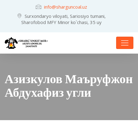
info@sharguncoal.uz
Surxondaryo viloyati, Sariosiyo tumani,
Sharofobod MFY Minor ko`chasi, 35 uy
Азизкулов Маъруфжон
Абдухафиз угли